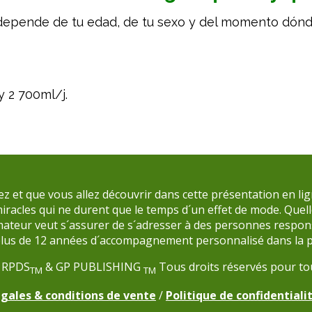
 depende de tu edad, de tu sexo y del momento dón
 2 700ml/j.
 que vous allez découvrir dans cette présentation en ligne 
acles qui ne durent que le temps d´un effet de mode. Quelle
rmateur veut s´assurer de s´adresser à des personnes respon
plus de 12 années d´accompagnement personnalisé dans la p
 RPDS
& GP PUBLISHING
Tous droits réservés pour to
TM
TM
gales & conditions de vente
/
Politique de confidentiali