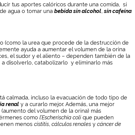
ucir tus aportes calóricos durante una comida, si
 de agua o tomar una
bebida sin alcohol
,
sin cafeína
mo (como la urea que procede de la destrucción de
ntemente ayuda a aumentar el volumen de la orina
eces, el sudor y el aliento – dependen también de la
a disolverlo, catabolizarlo y eliminarlo más
tá calmada, incluso la evacuación de todo tipo de
ia renal
y a curarlo mejor. Además, una mejor
s (aumento del volumen de la orina) más
s gérmenes como
l’
Escherischia coli
que pueden
 tienen menos
cistitis
,
cálculos renales
y
cáncer de