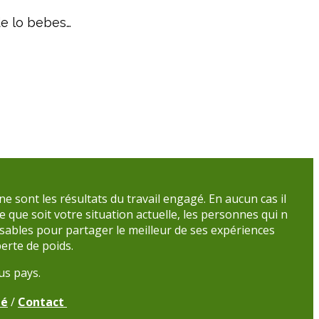
de lo bebes…
sont les résultats du travail engagé. En aucun cas il
 que soit votre situation actuelle, les personnes qui n
sables pour partager le meilleur de ses expériences
erte de poids.
us pays.
té
/
Contact