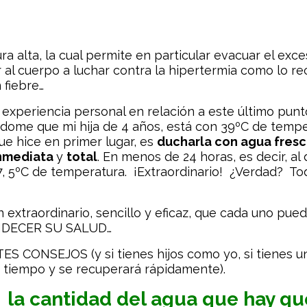
 alta, la cual permite en particular evacuar el exc
 al cuerpo a luchar contra la hipertermia como lo r
 fiebre…
periencia personal en relación a este último punto, 
dome que mi hija de 4 años, está con 39ºC de tempera
e hice en primer lugar, es
ducharla con agua fres
inmediata
y
total
. En menos de 24 horas, es decir, al
, 5ºC de temperatura. ¡Extraordinario! ¿Verdad? To
extraordinario, sencillo y eficaz, que cada uno pue
NDECER SU SALUD…
S CONSEJOS (y si tienes hijos como yo, si tienes un 
o tiempo y se recuperará rápidamente).
 la cantidad del agua que hay q