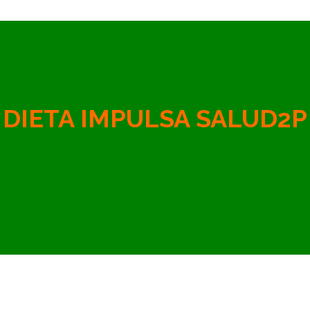
DIETA IMPULSA SALUD2P
ocio de Tu Bienestar Completo Fí
Social y Mental