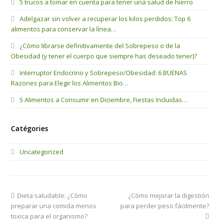
5 trucos a tomar en cuenta para tener una salud de hierro
Adelgazar sin volver a recuperar los kilos perdidos: Top 6
alimentos para conservar la línea…
¿Cómo librarse definitivamente del Sobrepeso o de la
Obesidad (y tener el cuerpo que siempre has deseado tener)?
Interruptor Endocrino y Sobrepeso/Obesidad: 6 BUENAS
Razones para Elegir los Alimentos Bio…
5 Alimentos a Consumir en Diciembre, Fiestas Incluidas…
Catégories
Uncategorized
previous
next
Dieta saludable: ¿Cómo
¿Cómo mejorar la digestión
post:
post:
preparar una comida menos
para perder peso fácilmente?
toxica para el organismo?