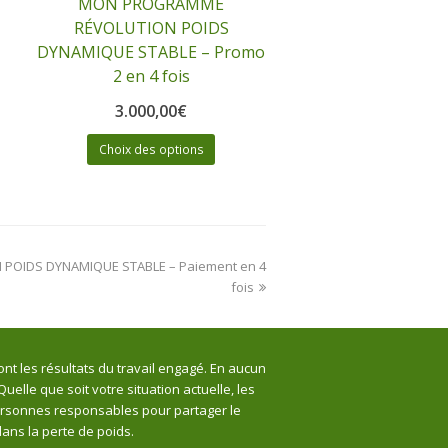
MON PROGRAMME
RÉVOLUTION POIDS
DYNAMIQUE STABLE – Promo
2 en 4 fois
3.000,00
€
Choix des options
OIDS DYNAMIQUE STABLE – Paiement en 4
fois
t les résultats du travail engagé. En aucun
elle que soit votre situation actuelle, les
personnes responsables pour partager le
ans la perte de poids.