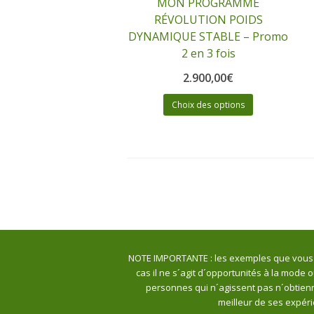
MON PROGRAMME
RÉVOLUTION POIDS
DYNAMIQUE STABLE – Promo
2 en 3 fois
2.900,00
€
Choix des options
NOTE IMPORTANTE : les exemples que vous dé
cas il ne s´agit d´opportunités à la mode 
personnes qui n´agissent pas n´obtienn
meilleur de ses expér