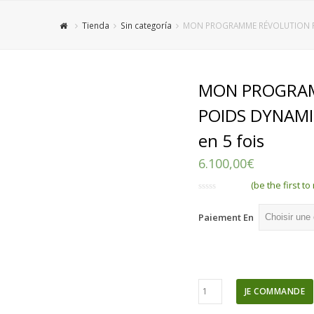
Tienda
Sin categoría
MON PROGRAMME RÉVOLUTION POI
MON PROGRA
POIDS DYNAMI
en 5 fois
6.100,00
€
(be the first to
Note
0
Paiement En
sur
5
quantité
JE COMMANDE
de