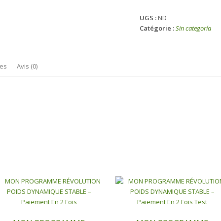
MON
PROGRAMME
UGS :
ND
RÉVOLUTION
Catégorie :
Sin categoría
POIDS
DYNAMIQUE
STABLE
–
res
Avis (0)
Paiement
en
5
fois